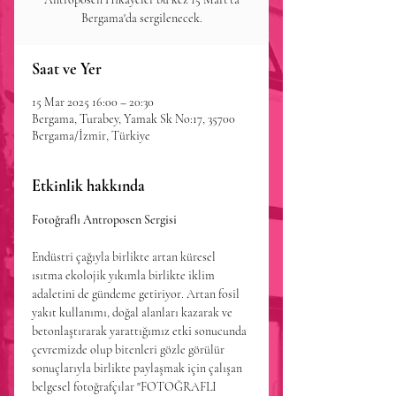
Bergama'da sergilenecek.
Saat ve Yer
15 Mar 2025 16:00 – 20:30
Bergama, Turabey, Yamak Sk No:17, 35700
Bergama/İzmir, Türkiye
Etkinlik hakkında
Fotoğraflı Antroposen Sergisi
Endüstri çağıyla birlikte artan küresel 
ısıtma ekolojik yıkımla birlikte iklim 
adaletini de gündeme getiriyor. Artan fosil 
yakıt kullanımı, doğal alanları kazarak ve 
betonlaştırarak yarattığımız etki sonucunda 
çevremizde olup bitenleri gözle görülür 
sonuçlarıyla birlikte paylaşmak için çalışan 
belgesel fotoğrafçılar "FOTOĞRAFLI 