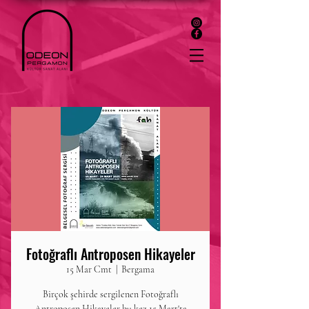
Fotoğraflı Antroposen Hikayeler
15 Mar Cmt
  |  
Bergama
Birçok şehirde sergilenen Fotoğraflı
Antroposen Hikayeler bu kez 15 Mart'ta