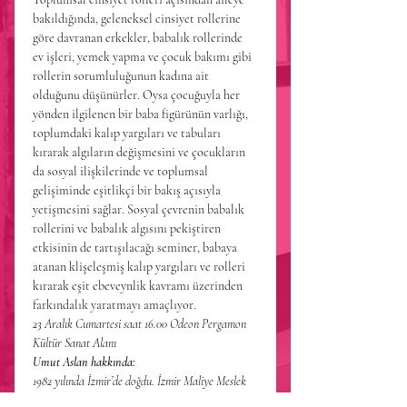
bakıldığında, geleneksel cinsiyet rollerine 
göre davranan erkekler, babalık rollerinde 
ev işleri, yemek yapma ve çocuk bakımı gibi 
rollerin sorumluluğunun kadına ait 
olduğunu düşünürler. Oysa çocuğuyla her 
yönden ilgilenen bir baba figürünün varlığı, 
toplumdaki kalıp yargıları ve tabuları 
kırarak algıların değişmesini ve çocukların
da sosyal ilişkilerinde ve toplumsal 
gelişiminde eşitlikçi bir bakış açısıyla 
yetişmesini sağlar. Sosyal çevrenin babalık 
rollerini ve babalık algısını pekiştiren 
etkisinin de tartışılacağı seminer, babaya 
atanan klişeleşmiş kalıp yargıları ve rolleri 
kırarak eşit ebeveynlik kavramı üzerinden 
farkındalık yaratmayı amaçlıyor.
23 Aralık Cumartesi saat 16.00 Odeon Pergamon 
Kültür Sanat Alanı
Umut Aslan hakkında:
1982 yılında İzmir’de doğdu. İzmir Maliye Meslek 
Lisesinden mezun olduktan sonra Kordon Vergi 