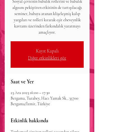
Sosyal çevrenin babalık rollerini ve babalık
algısını pekiştiren etkisinin de tartışılacağı
seminer, babaya atanan klişeleşmiş kalıp
yargıları ve rolleri kırarak eşit ebeveynlik
kavramı üzerinden farkındalık yaratmayı
amaçlıyor.
Kayıt Kapalı
Diğer etkinlikleri gör
Saat ve Yer
23 Ara 2023 16:00 – 17:30
Bergama, Turabey, Hacı Yamak Sk., 35700
Bergama/İzmir, Türkiye
Etkinlik hakkında
Toplumsal cinsiyet rolleri açısından aileye 