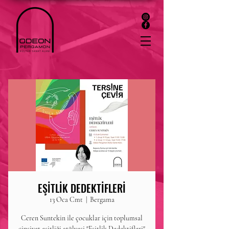
EŞİTLİK DEDEKTİFLERİ
13 Oca Cmt
  |  
Bergama
Ceren Suntekin ile çocuklar için toplumsal
cinsiyet eşitliği atölyesi "Eşitlik Dedektifleri"