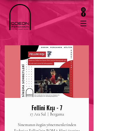
Fellini Kışı - 7
17 Ara Sal
  |  
Bergama
Sinemanın özgün yönetmenlerinden
Federico Fellini’nin ROMA filmi üzerine