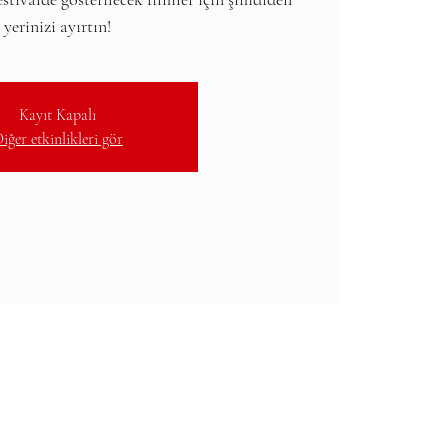
yerinizi ayırtın!
Kayıt Kapalı
iğer etkinlikleri gör