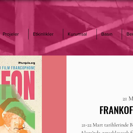
Projeler
Etkinlikler
Kurumsal
Basın
Be
21 
FRANKOF
21-22 Mart tarihlerinde
Alanı'nda gerçekleşecek fe