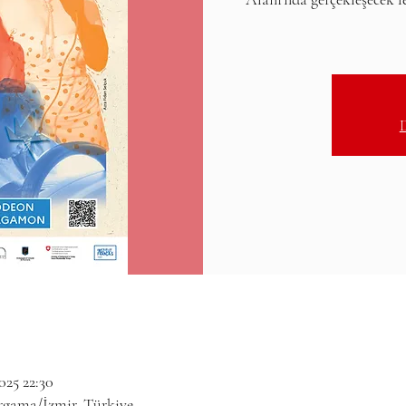
D
025 22:30
rgama/İzmir, Türkiye