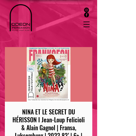
NINA ET LE SECRET DU
HÉRISSON I Jean-Loup Felicioli
& Alain Gagnol | Fransa,
Luksemburg | 2023 82’ | 6+ |