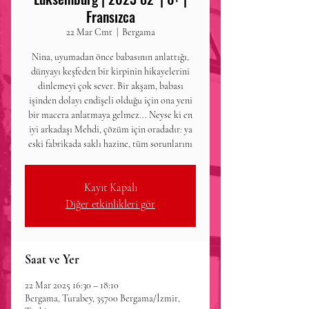
Fransızca
22 Mar Cmt
  |  
Bergama
Nina, uyumadan önce babasının anlattığı,
dünyayı keşfeden bir kirpinin hikayelerini
dinlemeyi çok sever. Bir akşam, babası
işinden dolayı endişeli olduğu için ona yeni
bir macera anlatmaya gelmez... Neyse ki en
iyi arkadaşı Mehdi, çözüm için oradadır: ya
eski fabrikada saklı hazine, tüm sorunlarını
Kayıt Kapalı
Diğer etkinlikleri gör
Saat ve Yer
22 Mar 2025 16:30 – 18:10
Bergama, Turabey, 35700 Bergama/İzmir,