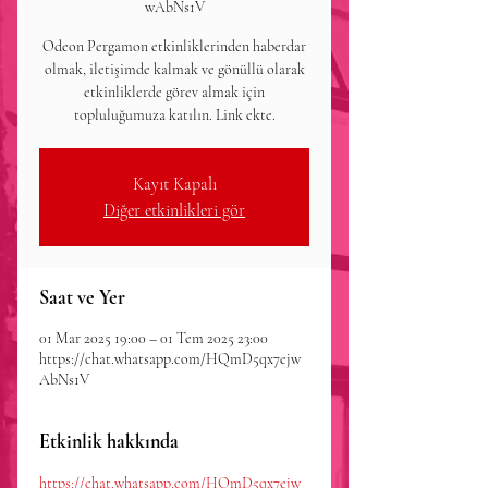
wAbNs1V
Odeon Pergamon etkinliklerinden haberdar
olmak, iletişimde kalmak ve gönüllü olarak
etkinliklerde görev almak için
topluluğumuza katılın. Link ekte.
Kayıt Kapalı
Diğer etkinlikleri gör
Saat ve Yer
01 Mar 2025 19:00 – 01 Tem 2025 23:00
https://chat.whatsapp.com/HQmD5qx7ejw
AbNs1V
Etkinlik hakkında
https://chat.whatsapp.com/HQmD5qx7ejw