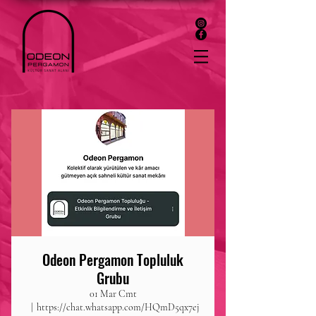
Odeon Pergamon Topluluk
Grubu
01 Mar Cmt
  |  
https://chat.whatsapp.com/HQmD5qx7ej