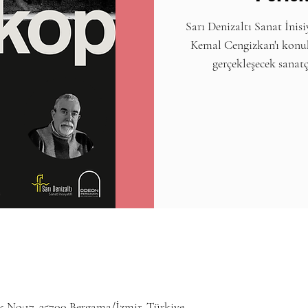
Sarı Denizaltı Sanat İnis
Kemal Cengizkan'ı konuk 
gerçekleşecek sanatç
 No:17, 35700 Bergama/İzmir, Türkiye