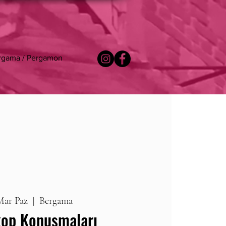
rgama / Pergamon
Mar Paz
  |  
Bergama
kop Konuşmaları