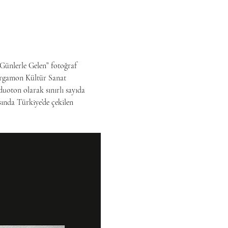
ünlerle Gelen” fotoğraf 
ergamon Kültür Sanat 
uoton olarak sınırlı sayıda 
ında Türkiye’de çekilen 