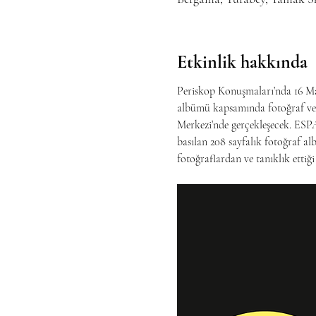
Etkinlik hakkında
Periskop Konuşmaları’nda 16 Ma
albümü kapsamında fotoğraf ve 
Merkezi’nde gerçekleşecek. ESPA
basılan 208 sayfalık fotoğraf a
fotoğraflardan ve tanıklık ettiğ