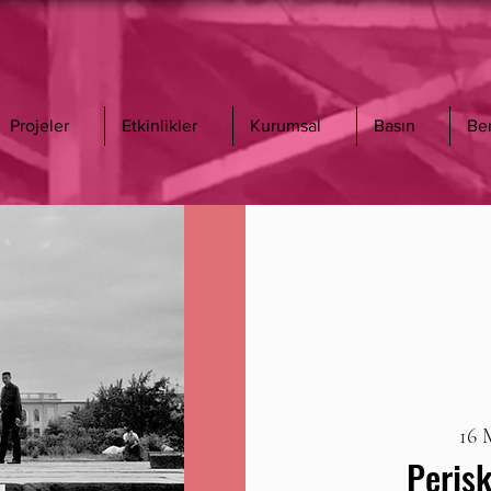
Projeler
Etkinlikler
Kurumsal
Basın
Be
16 
Peris