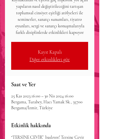
yapıların nasıl değiştirileceğini tartışan
toplumsal cinsiyet eşitliği atölyeleri ile
seminerler, sanatçı sunumları, tiyatro
oyunları, sergi ve sanatçı konuşmalarıyla
farklı disiplinlerde etkinlikleri kapsıyor
Kayıt Kapalı
Diğer etkinlikleri gör
Saat ve Yer
25 Kas 2023 16:00 – 30 Nis 2024 16:00
Bergama, Turabey, Hacı Yamak Sk., 35700
Bergama/İzmir, Türkiye
Etkinlik hakkında
“TERSİNE ÇEVİR”  başlıyor! Tersine Çevir 