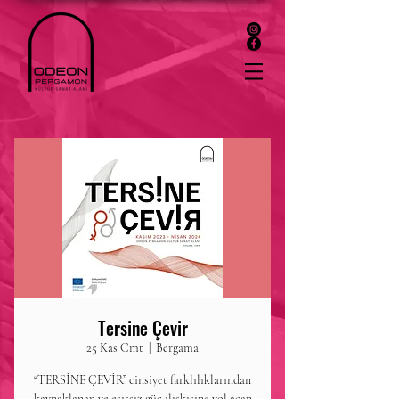
Tersine Çevir
25 Kas Cmt
  |  
Bergama
“TERSİNE ÇEVİR” cinsiyet farklılıklarından
kaynaklanan ve eşitsiz güç ilişkisine yol açan