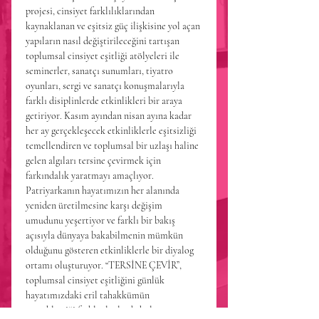
projesi, cinsiyet farklılıklarından 
kaynaklanan ve eşitsiz güç ilişkisine yol açan 
yapıların nasıl değiştirileceğini tartışan 
toplumsal cinsiyet eşitliği atölyeleri ile 
seminerler, sanatçı sunumları, tiyatro 
oyunları, sergi ve sanatçı konuşmalarıyla 
farklı disiplinlerde etkinlikleri bir araya 
getiriyor. Kasım ayından nisan ayına kadar 
her ay gerçekleşecek etkinliklerle eşitsizliği 
temellendiren ve toplumsal bir uzlaşı haline 
gelen algıları tersine çevirmek için 
farkındalık yaratmayı amaçlıyor. 
Patriyarkanın hayatımızın her alanında 
yeniden üretilmesine karşı değişim 
umudunu yeşertiyor ve farklı bir bakış 
açısıyla dünyaya bakabilmenin mümkün 
olduğunu gösteren etkinliklerle bir diyalog 
ortamı oluşturuyor. “TERSİNE ÇEVİR”, 
toplumsal cinsiyet eşitliğini günlük 
hayatımızdaki eril tahakkümün 
gerçekleştiği farklı alanlarda kültür sanat 