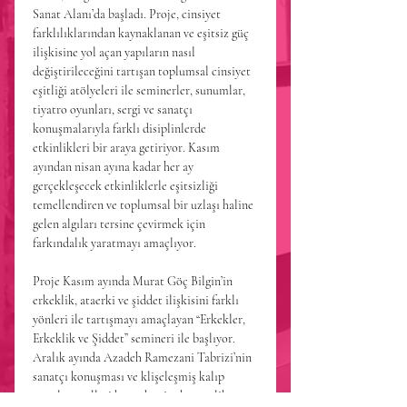
Sanat Alanı’da başladı. Proje, cinsiyet 
farklılıklarından kaynaklanan ve eşitsiz güç 
ilişkisine yol açan yapıların nasıl 
değiştirileceğini tartışan toplumsal cinsiyet 
eşitliği atölyeleri ile seminerler, sunumlar, 
tiyatro oyunları, sergi ve sanatçı 
konuşmalarıyla farklı disiplinlerde 
etkinlikleri bir araya getiriyor. Kasım 
ayından nisan ayına kadar her ay 
gerçekleşecek etkinliklerle eşitsizliği 
temellendiren ve toplumsal bir uzlaşı haline 
gelen algıları tersine çevirmek için 
farkındalık yaratmayı amaçlıyor.
Proje Kasım ayında Murat Göç Bilgin’in 
erkeklik, ataerki ve şiddet ilişkisini farklı 
yönleri ile tartışmayı amaçlayan “Erkekler, 
Erkeklik ve Şiddet” semineri ile başlıyor. 
Aralık ayında Azadeh Ramezani Tabrizi’nin 
sanatçı konuşması ve klişeleşmiş kalıp 
yargıları, rolleri kırarak eşit ebeveynlik 