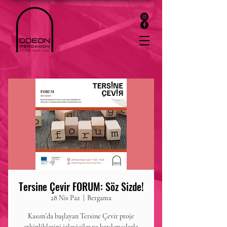
Tersine Çevir FORUM: Söz Sizde!
28 Nis Paz
  |  
Bergama
Kasım’da başlayan Tersine Çevir proje
etkinliklerini izleyiciler ve katılımcılarla