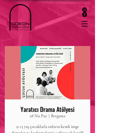
Yaratıcı Drama Atölyesi
28 Nis Paz
  |  
Bergama
9-15 yaş çocuklarla onların kendi imge
dünyalarını keşfetmelerini sağlayacak keyifli