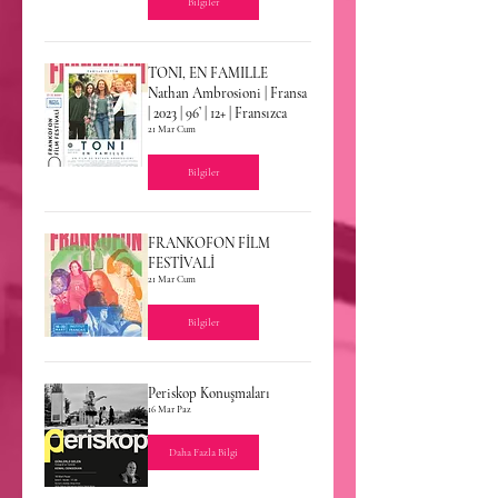
Bilgiler
TONI, EN FAMILLE
Nathan Ambrosioni | Fransa
| 2023 | 96’ | 12+ | Fransızca
21 Mar Cum
Bilgiler
FRANKOFON FİLM
FESTİVALİ
21 Mar Cum
Bilgiler
Periskop Konuşmaları
16 Mar Paz
Daha Fazla Bilgi