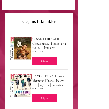
Geçmiş Etkinlikler
CÉSAR ET ROSALIE
Claude Sautet | Fransa | 1972 |
110’ | 14+ | Fransızca
22 Mar Cmt
Bilgiler
LA VOIE ROYALE Frédéric
Mermoud | Fransa, İsviçre |
2023 | 109’ | 10+ | Fransızca
22 Mar Cmt
Bilgiler