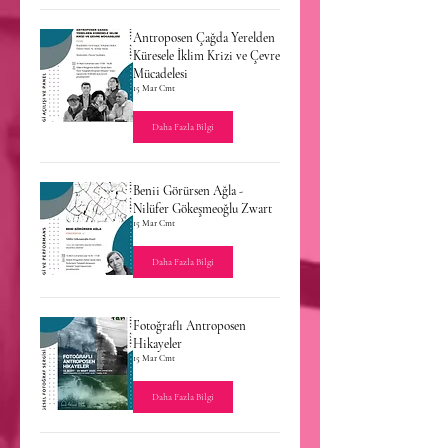
Antroposen Çağda Yerelden
Küresele İklim Krizi ve Çevre
Mücadelesi
15 Mar Cmt
Daha Fazla Bilgi
Benii Görürsen Ağla -
Nilüfer Gökeşmeoğlu Zwart
15 Mar Cmt
Daha Fazla Bilgi
Fotoğraflı Antroposen
Hikayeler
15 Mar Cmt
Daha Fazla Bilgi