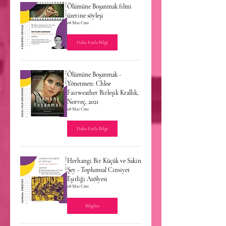
Ölümüne Boşanmak filmi
üzerine söyleşi
08 Mar Cmt
Daha Fazla Bilgi
Ölümüne Boşanmak -
Yönetmen: Chloe
Fairweather Birleşik Krallık,
Norveç, 2021
08 Mar Cmt
Daha Fazla Bilgi
Herhangi Bir Küçük ve Sakin
Şey - Toplumsal Cinsiyet
Eşitliği Atölyesi
08 Mar Cmt
Bilgiler