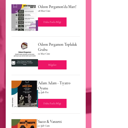
Odeon Pergamon'da Mart!
08 Mar Cmt
Daha Fazla Bilgi
Odeon Pergamon Topluluk
Grubu
01 Mar Cmt
Bilgiler
Adam Adam - Tiyatro
Oyunu
24 Şub Pzt
Daha Fazla Bilgi
Sacco & Vanzetti
21 Şub Cum