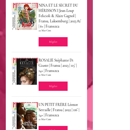
NINA ET LE SECRET DU
HÉRISSON I Jean-Loup
Felicioli & Alain Gagnol |
Fransa, Luksemburg | 2023 82’
| 6+ | Fransızca
22 Mar Cmt
Bilgiler
ROSALIE Stéphanie Di
Giusto | Fransa | 2023 | 115’ |
14+ | Fransızca
21 Mar Cum
Bilgiler
UN PETIT FRÈRE Léonor
Serraille | Fransa | 2022 | 116’ |
14+ | Fransızca
21 Mar Cum